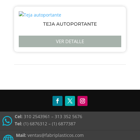
TEJA AUTOPORTANTE
VER DETALLE
Cel:
310 2543961 – 313 352 5676

Tel:
(1) 6876312 – (1) 6877387
Mail:
ventas@fabriplasticos.com
