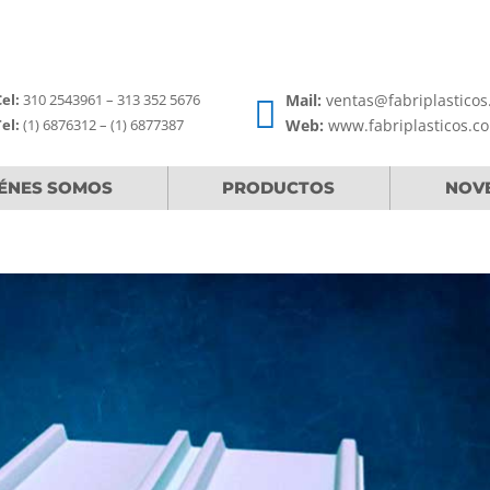
el:
310 2543961 – 313 352 5676
Mail:
ventas@fabriplastico

el:
(1) 6876312 – (1) 6877387
Web:
www.fabriplasticos.c
ÉNES SOMOS
PRODUCTOS
NOV