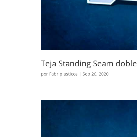
Teja Standing Seam doble
por
Fabriplasticos
|
Sep 26, 2020