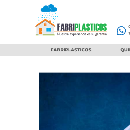
C

T
FABRIPLASTICOS
QUI