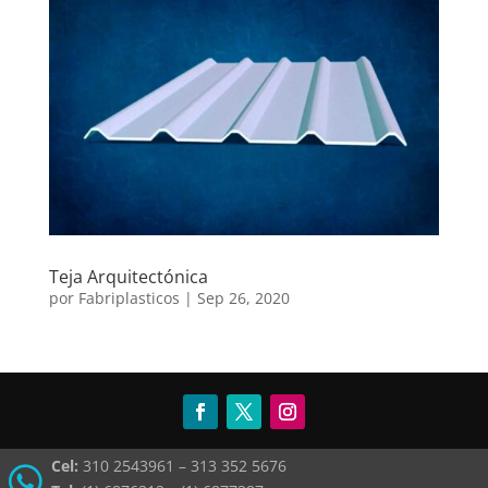
Teja Arquitectónica
por
Fabriplasticos
|
Sep 26, 2020
Cel:
310 2543961 – 313 352 5676
