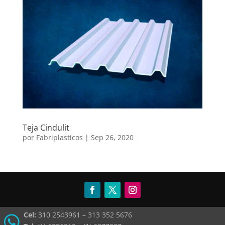
Teja Cindulit
por
Fabriplasticos
|
Sep 26, 2020
Cel:
310 2543961 – 313 352 5676
